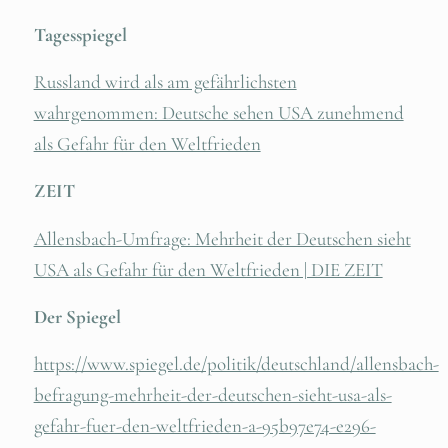
Tagesspiegel
Russland wird als am gefährlichsten
wahrgenommen: Deutsche sehen USA zunehmend
als Gefahr für den Weltfrieden
ZEIT
Allensbach-Umfrage: Mehrheit der Deutschen sieht
USA als Gefahr für den Weltfrieden | DIE ZEIT
Der Spiegel
https://www.spiegel.de/politik/deutschland/allensbach-
befragung-mehrheit-der-deutschen-sieht-usa-als-
gefahr-fuer-den-weltfrieden-a-95b97e74-e296-