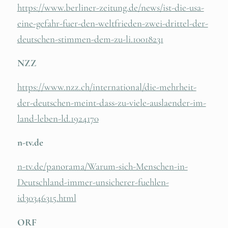
https://www.berliner-zeitung.de/news/ist-die-usa-
eine-gefahr-fuer-den-weltfrieden-zwei-drittel-der-
deutschen-stimmen-dem-zu-li.10018231
NZZ
https://www.nzz.ch/international/die-mehrheit-
der-deutschen-meint-dass-zu-viele-auslaender-im-
land-leben-ld.1924170
n-tv.de
n-tv.de/panorama/Warum-sich-Menschen-in-
Deutschland-immer-unsicherer-fuehlen-
id30346315.html
ORF